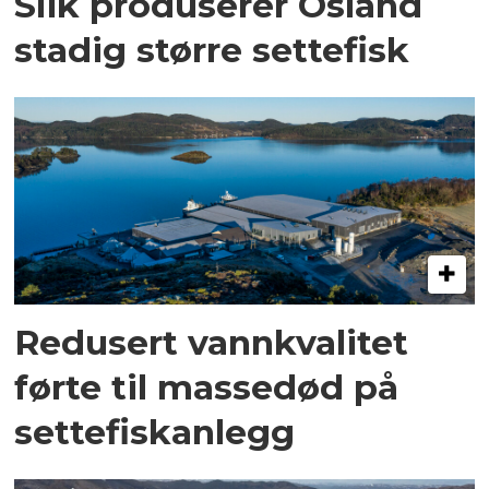
Slik produserer Osland
stadig større settefisk
Redusert vannkvalitet
førte til massedød på
settefiskanlegg