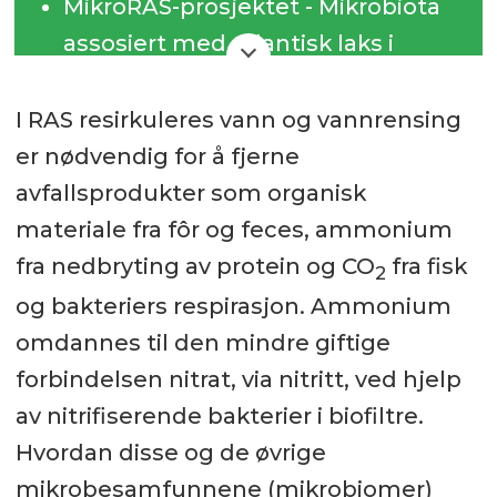
MikroRAS-prosjektet - Mikrobiota
assosiert med atlantisk laks i
overgangen fra ferskvann til
sjøvann i RAS: effekt av høy/lav
I RAS resirkuleres vann og vannrensing
partikkelbelasting og
er nødvendig for å fjerne
konsekvenser for fiskevelferd og -
avfallsprodukter som organisk
helse.
materiale fra fôr og feces, ammonium
fra nedbryting av protein og CO
fra fisk
Et samarbeid mellom NIVA,
2
og bakteriers respirasjon. Ammonium
NTNU, UiB og RASLab.
omdannes til den mindre giftige
Prosjektet startet i 2021 og er
forbindelsen nitrat, via nitritt, ved hjelp
finansiert av Fiskeri og
av nitrifiserende bakterier i biofiltre.
havbruksnæringens
Hvordan disse og de øvrige
Forskningsfinansiering (FHF).
mikrobesamfunnene (mikrobiomer)