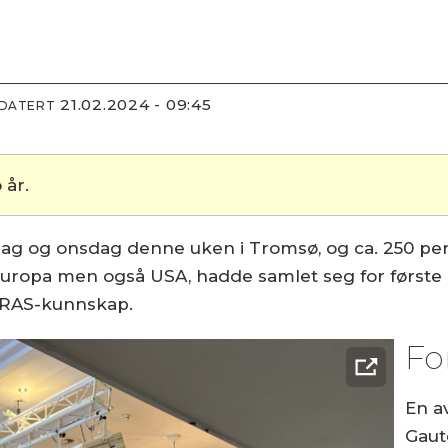
21.02.2024 - 09:45
PDATERT
 år.
dag og onsdag denne uken i Tromsø, og ca. 250 per
 Europa men også USA, hadde samlet seg for første
t RAS-kunnskap.
Fo
En a
Gaut