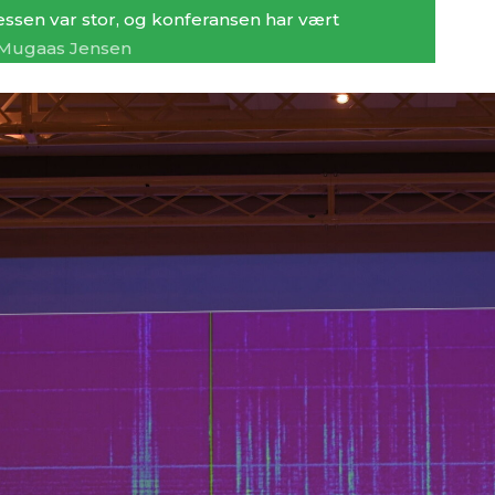
essen var stor, og konferansen har vært
l Mugaas Jensen