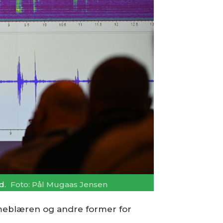
d.
Foto: Pål Mugaas Jensen
vømmeblæren og andre former for