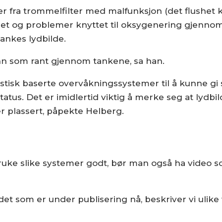
der fra trommelfilter med malfunksjon (det flushet 
et og problemer knyttet til oksygenering gjennom 
ankes lydbilde.
nn som rant gjennom tankene, sa han.
stisk baserte overvåkningssystemer til å kunne gi 
tus. Det er imidlertid viktig å merke seg at lydbild
er plassert, påpekte Helberg.
bruke slike systemer godt, bør man også ha video 
det som er under publisering nå, beskriver vi ulike v