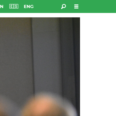
NN
🇪🇸
ENG