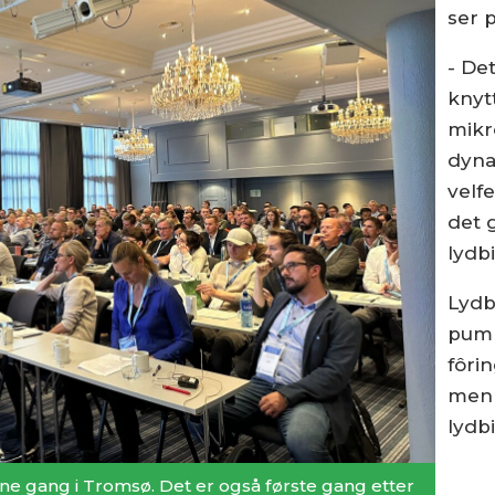
ser 
- De
knytt
mikr
dyna
velfe
det g
lydbi
Lydbi
pump
fôri
menn
lydbi
ne gang i Tromsø. Det er også første gang etter