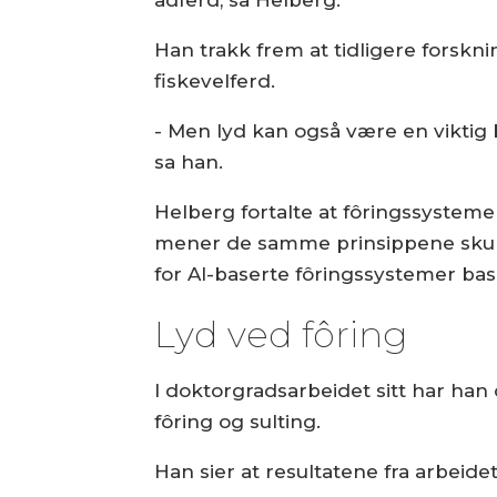
adferd, sa Helberg.
Han trakk frem at tidligere forskni
fiskevelferd.
- Men lyd kan også være en viktig b
sa han.
Helberg fortalte at fôringssystemer
mener de samme prinsippene skulle 
for AI-baserte fôringssystemer base
Lyd ved fôring
I doktorgradsarbeidet sitt har han
fôring og sulting.
Han sier at resultatene fra arbeide