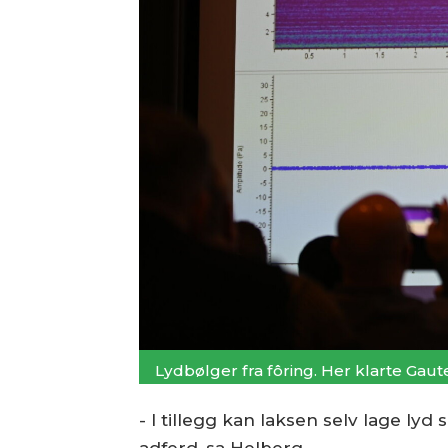
Lydbølger fra fôring. Her klarte Gaut
- I tillegg kan laksen selv lage ly