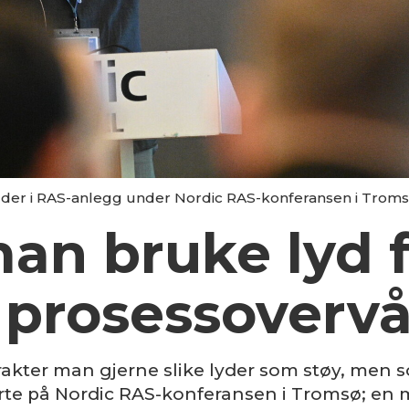
ilder i RAS-anlegg under Nordic RAS-konferansen i Troms
man bruke lyd 
l prosess­overv
akter man gjerne slike lyder som støy, men
erte på Nordic RAS-konferansen i Tromsø; e