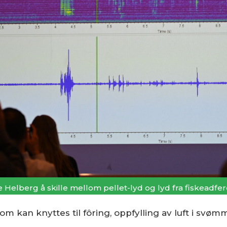
e Helberg å skille mellom pellet-lyd og lyd fra fiskeadfer
d som kan knyttes til fôring, oppfylling av luft i s