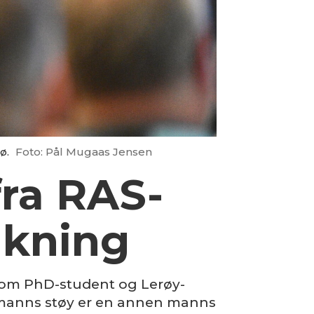
ø.
Foto: Pål Mugaas Jensen
fra RAS-
åkning
 som PhD-student og Lerøy-
n manns støy er en annen manns