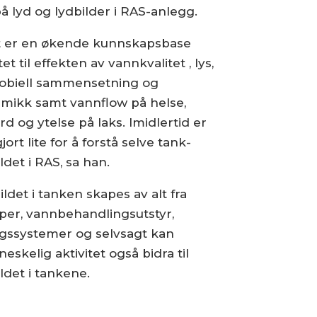
på lyd og lydbilder i RAS-anlegg.
t er en økende kunnskapsbase
et til effekten av vannkvalitet , lys,
obiell sammensetning og
mikk samt vannflow på helse,
rd og ytelse på laks. Imidlertid er
jort lite for å forstå selve tank-
ldet i RAS, sa han.
ldet i tanken skapes av alt fra
er, vannbehandlingsutstyr,
ngssystemer og selvsagt kan
eskelig aktivitet også bidra til
ldet i tankene.