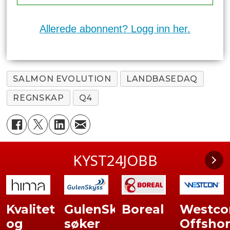
Allerede abonnent? Logg inn her.
SALMON EVOLUTION
LANDBASEDAQ
REGNSKAP
Q4
KYST24JOBB
Kvalitet
GulenSkyss
Boreal
Westco
og
søker
Offsho