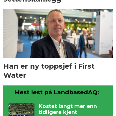
Han er ny toppsjef i First
Water
Mest lest på LandbasedAQ:
Kostet langt mer enn
tidligere kjent