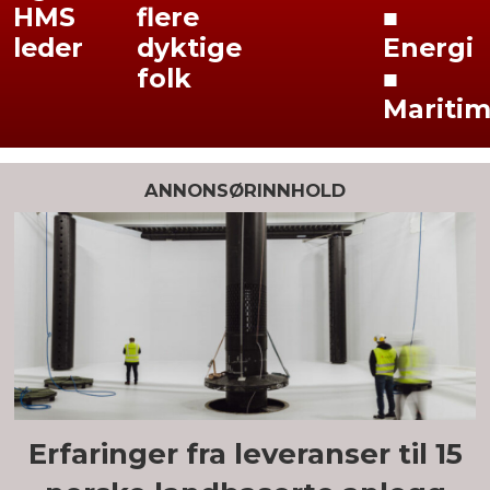
HMS
flere
■
leder
dyktige
Energi
folk
■
Mariti
ANNONSØRINNHOLD
Erfaringer fra leveranser til 15