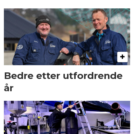
Bedre etter utfordrende
år