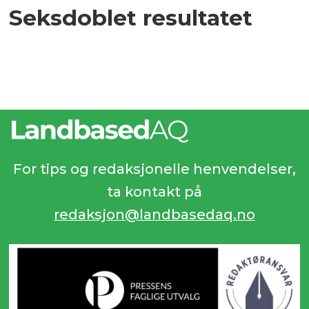
Seksdoblet resultatet
For tips og redaksjonelle henvendelser,
ta kontakt på
redaksjon@landbasedaq.no