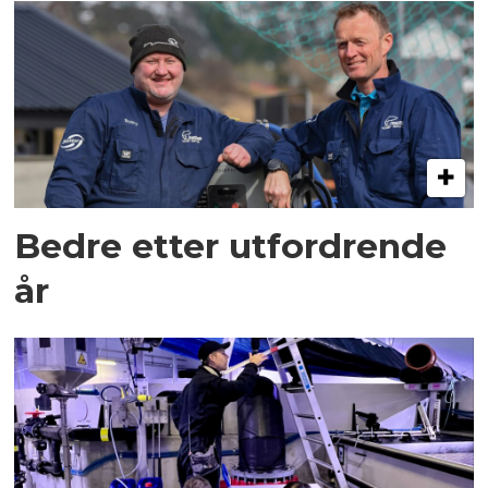
Bedre etter utfordrende
år