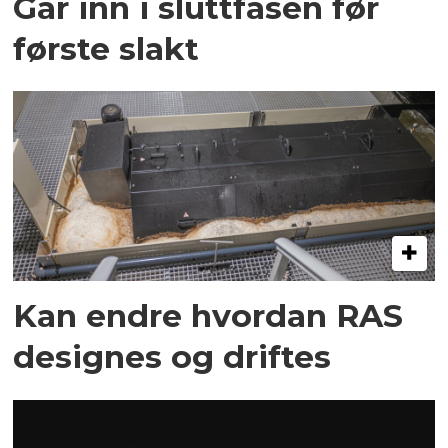
Går inn i sluttfasen før
første slakt
Kan endre hvordan RAS
designes og driftes