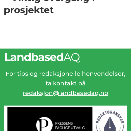
prosjektet
For tips og redaksjonelle henvendelser,
ta kontakt på
redaksjon@landbasedaq.no