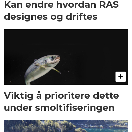
Kan endre hvordan RAS
designes og driftes
Viktig å prioritere dette
under smoltifiseringen