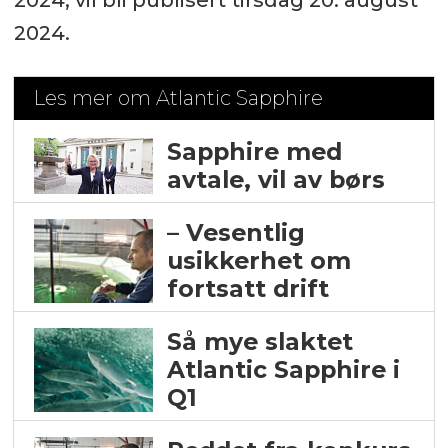
2024, vil bli publisert tirsdag 20. august
2024.
Les mer om Atlantic Sapphire
Sapphire med
avtale, vil av børs
– Vesentlig
usikkerhet om
fortsatt drift
Så mye slaktet
Atlantic Sapphire i
Q1