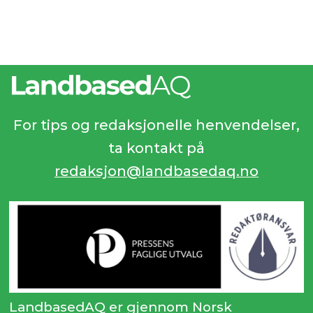
For tips og redaksjonelle henvendelser,
ta kontakt på
redaksjon@landbasedaq.no
LandbasedAQ er gjennom Norsk