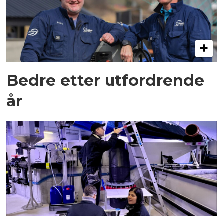
Bedre etter utfordrende
år