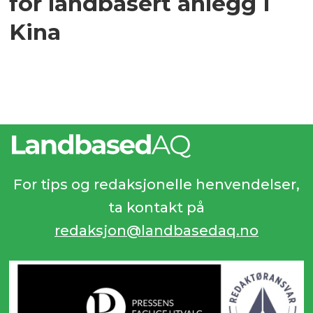
for landbasert anlegg i
Kina
For tips og redaksjonelle henvendelser,
ta kontakt på
redaksjon@landbasedaq.no