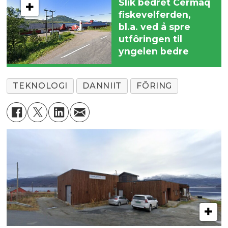
Slik bedret Cermaq
fiskevelferden,
bl.a. ved å spre
utfôringen til
yngelen bedre
TEKNOLOGI
DANNIIT
FÔRING