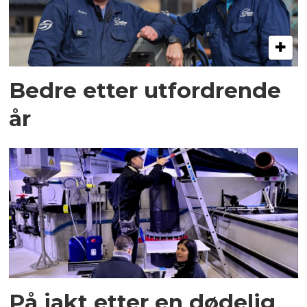
Bedre etter utfordrende
år
På jakt etter en dødelig