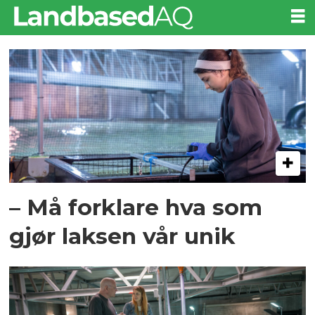
Tag:
skagen
salmon
– Må forklare hva som
gjør laksen vår unik