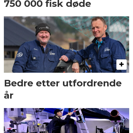
750 000 fisk døde
Bedre etter utfordrende
år