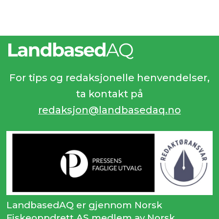
For tips og redaksjonelle henvendelser,
ta kontakt på
redaksjon@landbasedaq.no
LandbasedAQ er gjennom Norsk
Fiskeoppdrett AS medlem av Norsk