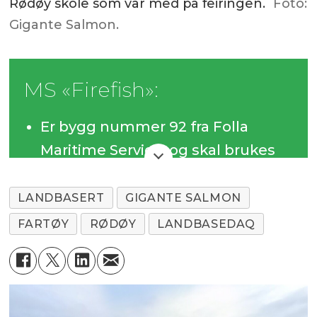
Rødøy skole som var med på feiringen.
Foto:
Gigante Salmon.
MS «Firefish»:
Er bygg nummer 92 fra Folla
Maritime Service, og skal brukes
ved personelltransport til og fra
anlegget på Lille Indre Rosøy.
LANDBASERT
GIGANTE SALMON
FARTØY
RØDØY
LANDBASEDAQ
Den har estimert toppfart 30 knop
og forbruk på 1,3 liter pr. mil ved
en marsjfart på 26 knop.
Spesialtilpasset styrekonsoll