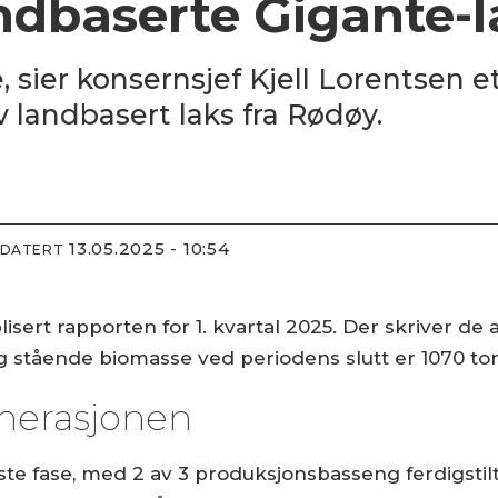
ndbaserte Gigante-l
, sier konsernsjef Kjell Lorentsen e
v landbasert laks fra Rødøy.
13.05.2025 - 10:54
PDATERT
sert rapporten for 1. kvartal 2025. Der skriver de 
og stående biomasse ved periodens slutt er 1070 to
enerasjonen
te fase, med 2 av 3 produksjons­basseng ferdigstilt,