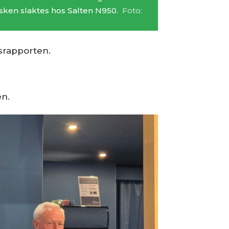
isken slaktes hos Salten N950.
Foto:
lsrapporten.
en.