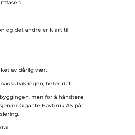
uttfasen
 og det andre er klart til
rket av dårlig vær.
nadsutviklingen, heter det.
utbyggingen, men for å håndtere
daksjonær Gigante Havbruk AS på
siering.
tal.