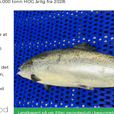
16.000 tonn HOG årlig fra 2028.
e at
O
 det
n,
od
ood
Landbasert på vei: Etter periodeslutt i begynnel