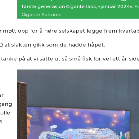
første generasjon Gigante laks, «januar 2024». F
Gigante Salmon.
 møtt opp for å høre selskapet legge frem kvarta
AQ at slakten gikk som de hadde håpet.
nke på at vi satte ut så små fisk for vel ett år sid
ar
 gang
ulle
e