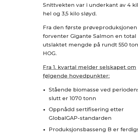
Snittvekten var i underkant av 4 ki
hel og 3,5 kilo sløyd.
Fra den første prøveproduksjonen
forventer Gigante Salmon en total
utslaktet mengde på rundt 550 to
HOG.
Fra 1. kvartal melder selskapet om
følgende hovedpunkter:
Stående biomasse ved perioden
slutt er 1070 tonn
Oppnådd sertifisering etter
GlobalGAP-standarden
Produksjonsbasseng B er ferdigst