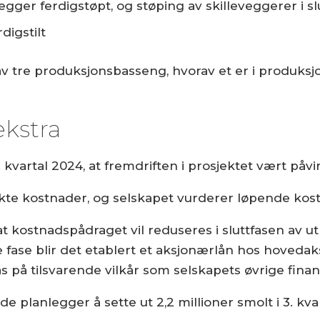
gger ferdigstøpt, og støping av skilleveggerer i sl
digstilt
v tre produksjonsbasseng, hvorav et er i produksjon
ekstra
 kvartal 2024, at fremdriften i prosjektet vært påvi
kte kostnader, og selskapet vurderer løpende kost
at kostnadspådraget vil reduseres i sluttfasen av 
iste fase blir det etablert et aksjonærlån hos hove
ås på tilsvarende vilkår som selskapets øvrige finan
de planlegger å sette ut 2,2 millioner smolt i 3. kvar