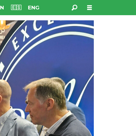
NN
🇪🇸
ENG