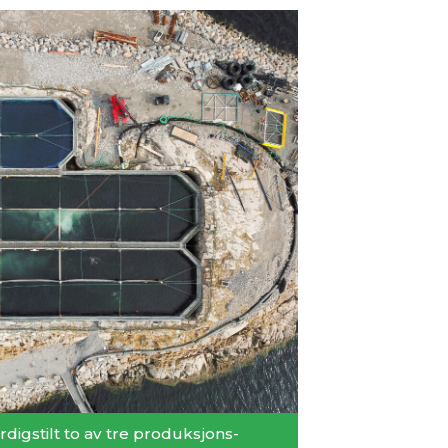
digstilt to av tre produksjons­