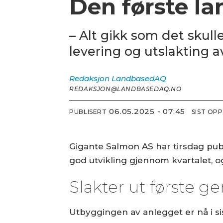
Den første la
– Alt gikk som det skulle
levering og utslakting a
Redaksjon
LandbasedAQ
REDAKSJON@LANDBASEDAQ.NO
06.05.2025 - 07:45
PUBLISERT
SIST OP
Gigante Salmon AS har tirsdag publi
god utvikling gjennom kvartalet, 
Slakter ut første g
Utbyggingen av anlegget er nå i sis