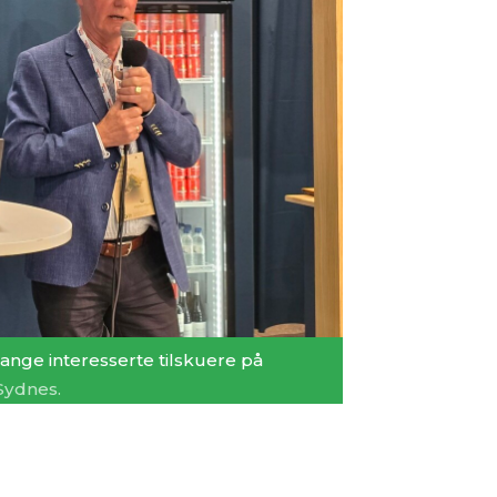
mange interesserte tilskuere på
 Sydnes.