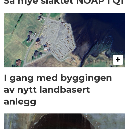
Så mye slaktet NOAP i Q1
I gang med byggingen
av nytt landbasert
anlegg