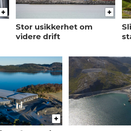
Stor usikkerhet om
Sl
videre drift
st