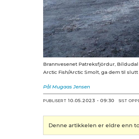
Brannvesenet Patreksfjördur, Bíldudal
Arctic Fish/Arctic Smolt, ga dem til slut
Pål Mugaas
Jensen
10.05.2023 - 09:30
PUBLISERT
SIST OP
Denne artikkelen er eldre enn to