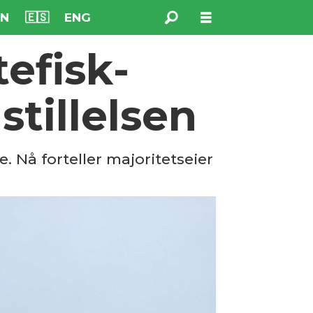
NN
🇪🇸
ENG
e­fisk­
stillelsen
. Nå forteller majoritetseier