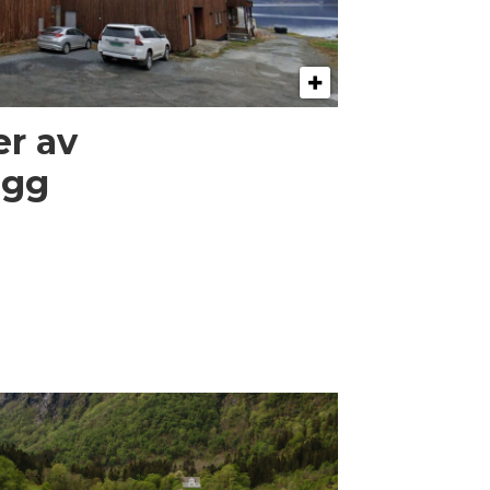
er av
egg