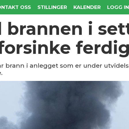
ONTAKT OSS
STILLINGER
KALENDER
LOGG I
 brannen i sett
orsinke ferdig
ar brann i anlegget som er under utvidelse
.