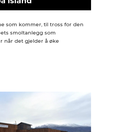
å Island
ene som kommer, til tross for den
apets smoltanlegg som
 år når det gjelder å øke