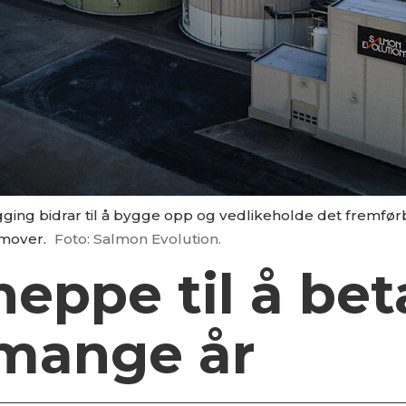
ing bidrar til å bygge opp og vedlikeholde det fremfør
emover.
Foto: Salmon Evolution.
ppe til å beta
 mange år