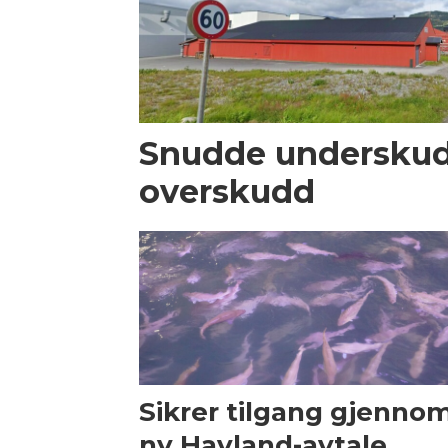
Snudde underskudd
overskudd
Sikrer tilgang gjenno
ny Havland-avtale