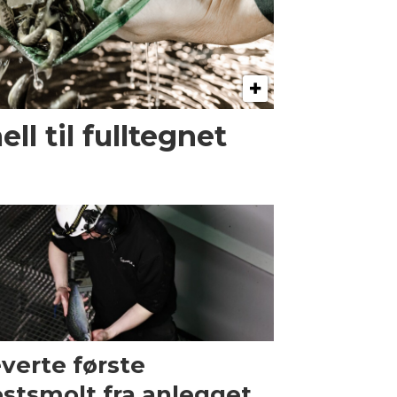
l til fulltegnet
verte første
stsmolt fra anlegget