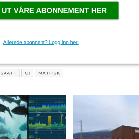
 UT VÅRE ABONNEMENT HER
Allerede abonnent? Logg inn her.
SKATT
Q1
MATFISK