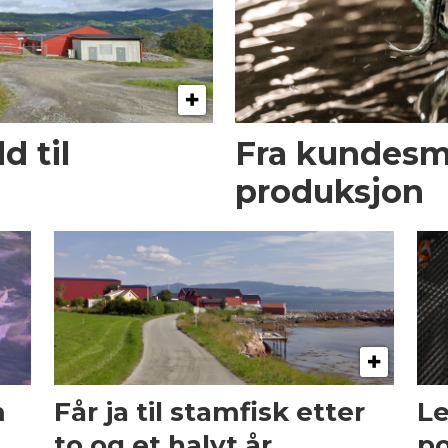
 til
Fra kundesmel
produksjon
m
Får ja til stamfisk etter
Le
to og et halvt år
po