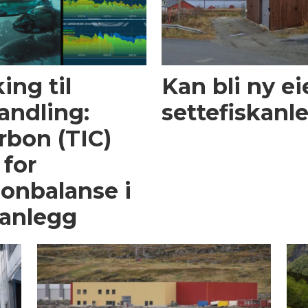
ing til
Kan bli ny ei
andling:
settefiskanl
rbon (TIC)
 for
on­balanse i
sanlegg