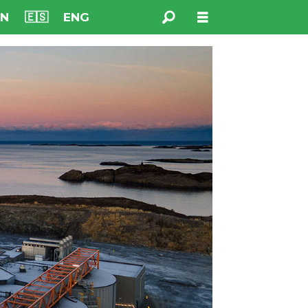
NN
🇪🇸
ENG