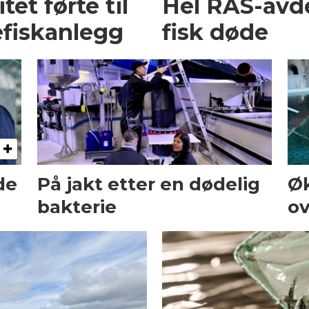
et førte til
Hel RAS-avd
fiskanlegg
fisk døde
de
På jakt etter en dødelig
Ø
bakterie
ov