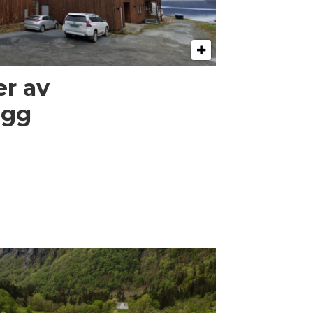
er av
egg