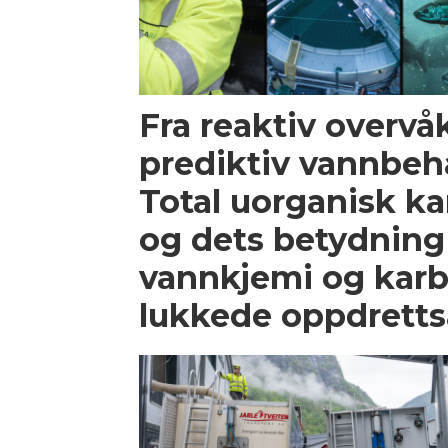
Fra reaktiv overvåk
prediktiv vannbeh
Total uorganisk ka
og dets betydning
vannkjemi og karb
lukkede oppdrett