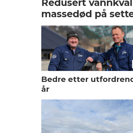
Redusert vannkvalit
massedød på sette
Bedre etter utfordren
år