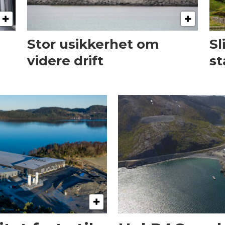
Stor usikkerhet om
Sl
videre drift
st