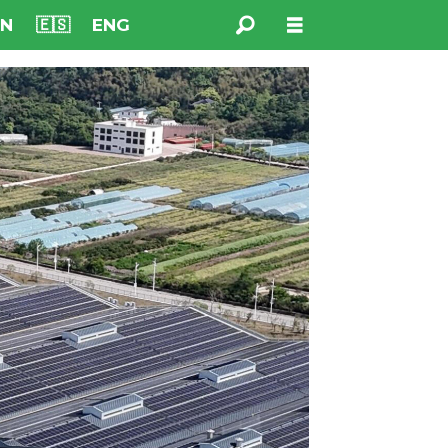
NN
🇪🇸
ENG