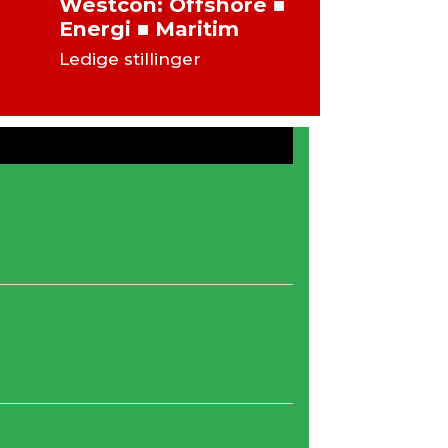
Westcon: Offshore ■
Karriere
Energi ■ Maritim
Send åpen s
Ledige stillinger