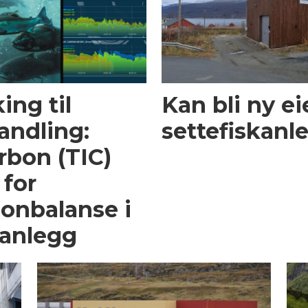
ing til
Kan bli ny ei
andling:
settefiskanl
rbon (TIC)
 for
on­balanse i
sanlegg