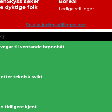
enSkyss søker
Boreal
re dyktige folk
Ledige stillinger
Se alle ledige stillinger her:
AQ:
svegar til ventande brønnbåt
etter teknisk svikt
n tidligere kjent