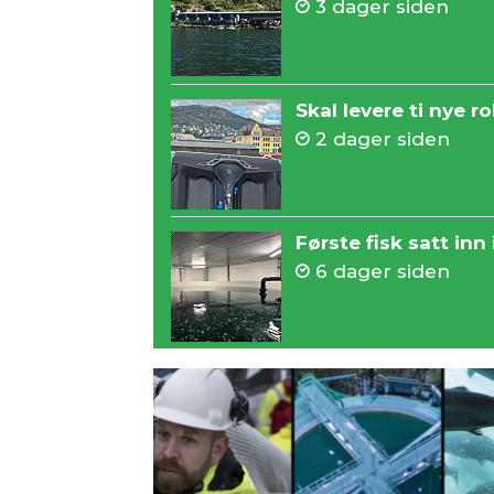
3 dager siden
Skal levere ti nye ro
2 dager siden
Første fisk satt inn
6 dager siden