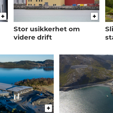
Stor usikkerhet om
Sl
videre drift
st