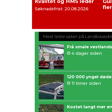
Kvalitet og HMS leder
Gul
fle
Søknadsfrist: 20.08.2026
Mest leste saker på Landbased
Frå smale vestland
4 dager siden
120 000 yngel døde 
11 timer siden
Kostet langt mer en