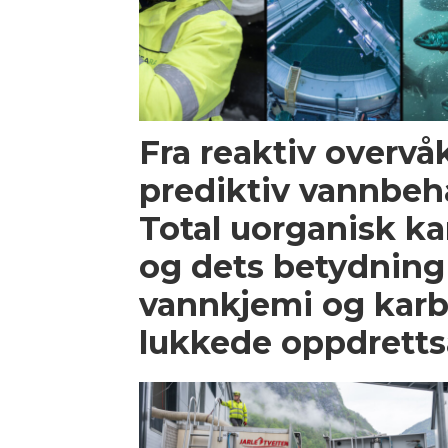
Fra reaktiv overvåk
prediktiv vannbeh
Total uorganisk ka
og dets betydning
vannkjemi og karb
lukkede oppdrett