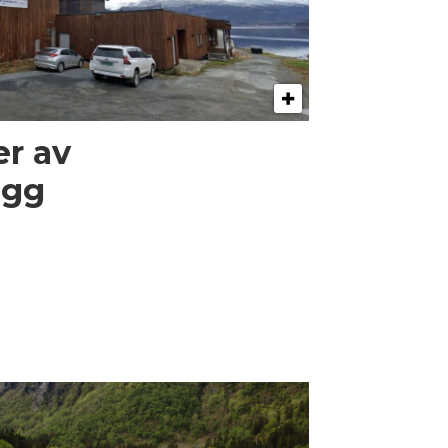
er av
egg