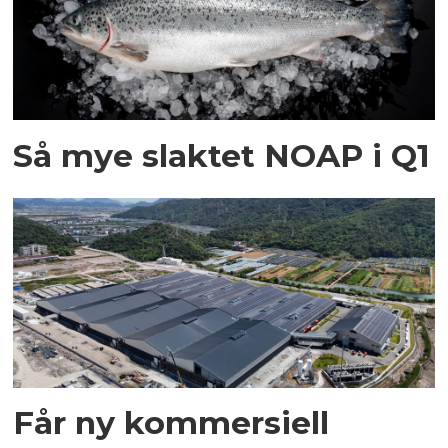
Så mye slaktet NOAP i Q1
Får ny kommersiell