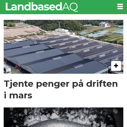
Tag:
nordic
aqua
partners
Tjente penger på driften
i mars