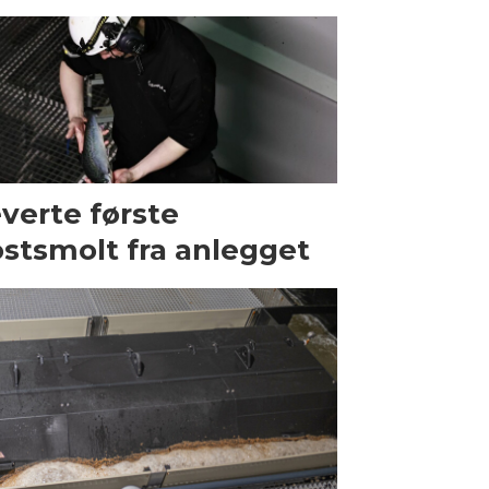
verte første
stsmolt fra anlegget