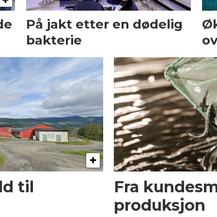
de
På jakt etter en dødelig
Ø
bakterie
ov
 til
Fra kundesmel
produksjon