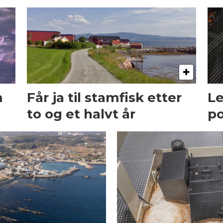
m
Får ja til stamfisk etter
Le
to og et halvt år
po