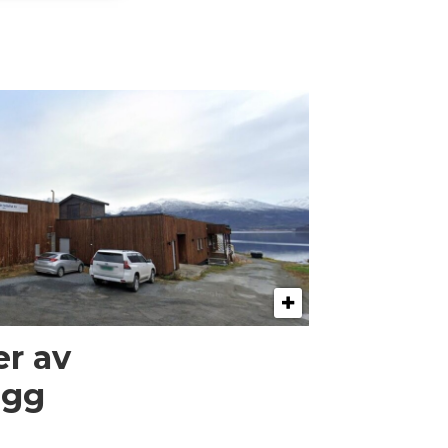
er av
egg