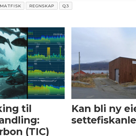
MATFISK
REGNSKAP
Q3
ing til
Kan bli ny ei
andling:
settefiskanl
rbon (TIC)