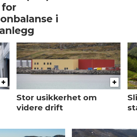
 for
on­balanse i
sanlegg
Stor usikkerhet om
Sl
videre drift
st