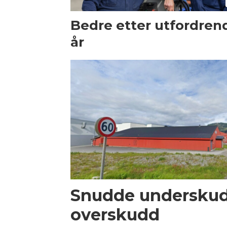
Bedre etter utfordren
år
Snudde underskudd
overskudd