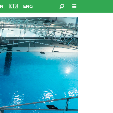
NN
🇪🇸
ENG