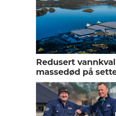
Redusert vannkvalit
massedød på sette