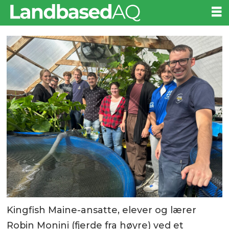
Kingfish Maine-ansatte, elever og lærer
Robin Monini (fjerde fra høyre) ved et