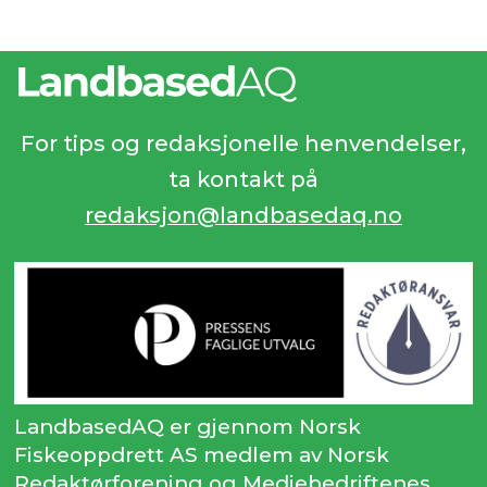
For tips og redaksjonelle henvendelser,
ta kontakt på
redaksjon@landbasedaq.no
LandbasedAQ er gjennom Norsk
Fiskeoppdrett AS medlem av Norsk
Redaktørforening og Mediebedriftenes