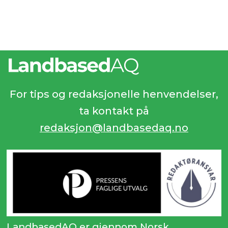
For tips og redaksjonelle henvendelser,
ta kontakt på
redaksjon@landbasedaq.no
LandbasedAQ er gjennom Norsk