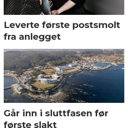
Leverte første postsmolt
fra anlegget
Går inn i sluttfasen før
første slakt