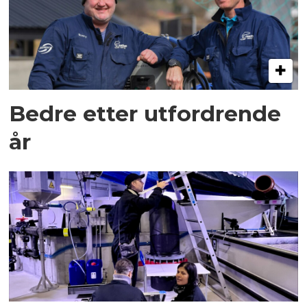
Bedre etter utfordrende
år