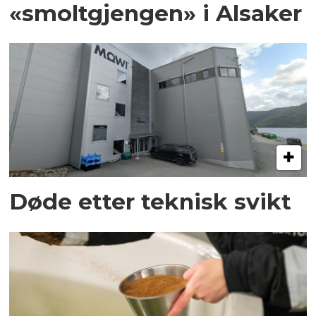
«smoltgjengen» i Alsaker
Døde etter teknisk svikt