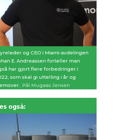
tyreleder og CEO i Miami-avdelingen
ohan E. Andreassen forteller man
så har gjort flere forbedringer i
22, som skal gi uttelling i år og
remover.
Pål Mugaas Jensen
es også: