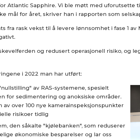
for Atlantic Sapphire. Vi ble møtt med uforutsette 
 mål for året, skriver han i rapporten som selska
ts fra rask vekst til å levere lønnsomhet i fase 1 a
ativt.
skevelferden og redusert operasjonell risiko, og l
dringene i 2022 man har utført:
ullstilling" av RAS-systemene, spesielt
koen for sedimentering og anoksiske områder.
on av over 100 nye kamerainspeksjons­punkter
elle risikoer tidlig
stem, den såkalte "kjølebanken", som reduserer
delige økonomiske besparelser og lar oss