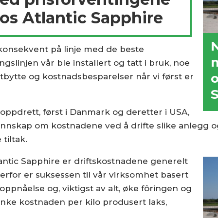
os Atlantic Sapphire
N
konsekvent på linje med de beste
m
slinjen vår ble installert og tatt i bruk, noe
o
 utbytte og kostnadsbesparelser når vi først er
S
 oppdrett, først i Danmark og deretter i USA,
 kunnskap om kostnadene ved å drifte slike anlegg 
tiltak.
Atlantic Sapphire er driftskostnadene generelt
erfor er suksessen til vår virksomhet basert
oppnåelse og, viktigst av alt, øke fôringen og
nke kostnaden per kilo produsert laks,