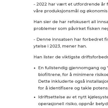
- 2022 har vært et utfordrende år 
våre produksjonsmål og økonomiske
Han sier de har refokusert all innsa
problemer som påvirket fisken neg
- Denne innsatsen har forbedret fi
ytelse i 2023, mener han.
Han lister de viktigste driftsforbe
En fullstendig gjennomgang og "n
biofiltrene, for å minimere risi
Dette inkluderte også installasj
for å identifisere og takle potensi
Idriftsettelse av et nytt kjølesy
operasjonell risiko, oppnår bety