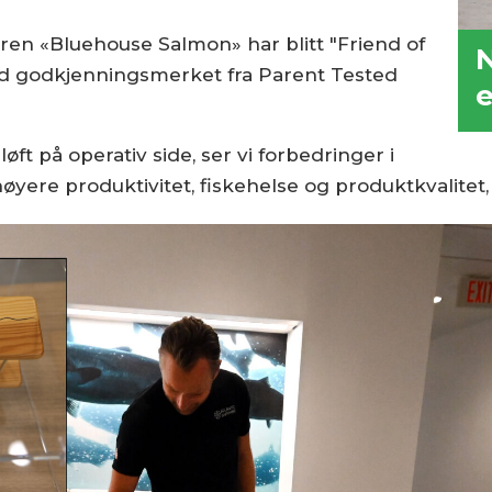
en «Bluehouse Salmon» har blitt "Friend of
N
ådd godkjenningsmerket fra Parent Tested
e
øft på operativ side, ser vi forbedringer i
øyere produktivitet, fiskehelse og produktkvalitet,