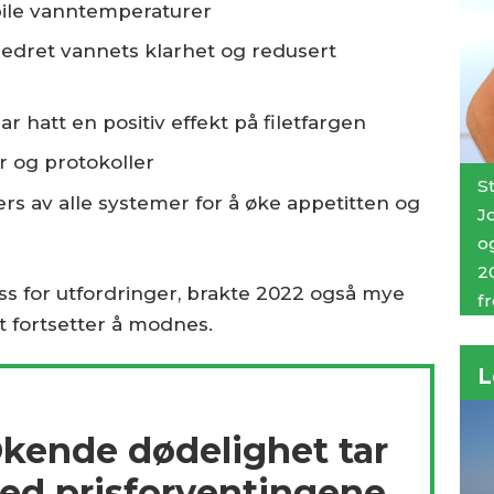
bile vanntemperaturer
edret vannets klarhet og redusert
ar hatt en positiv effekt på filetfargen
r og protokoller
S
vers av alle systemer for å øke appetitten og
J
og
20
oss for utfordringer, brakte 2022 også mye
f
t fortsetter å modnes.
L
kende dødelighet tar
ed pris­forventingene