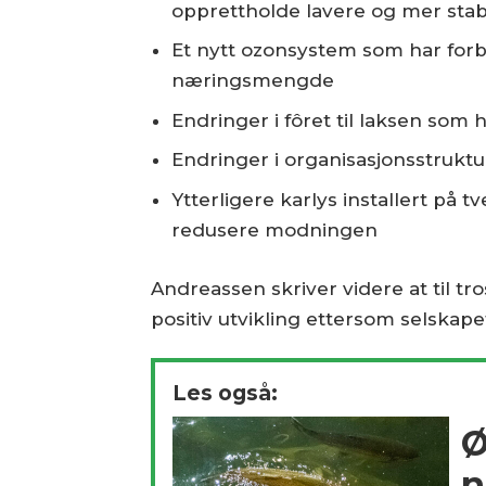
opprettholde lavere og mer sta
Et nytt ozonsystem som har forb
næringsmengde
Endringer i fôret til laksen som h
Endringer i organisasjonsstruktu
Ytterligere karlys installert på t
redusere modningen
Andreassen skriver videre at til tr
positiv utvikling ettersom selskape
Les også:
Ø
n