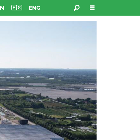
NN
🇪🇸
ENG