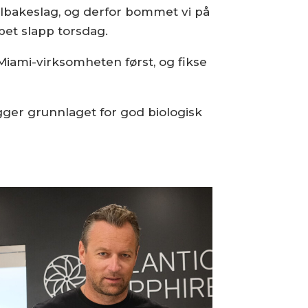
tilbakeslag, og derfor bommet vi på
pet slapp torsdag.
v Miami-virksomheten først, og fikse
egger grunnlaget for god biologisk