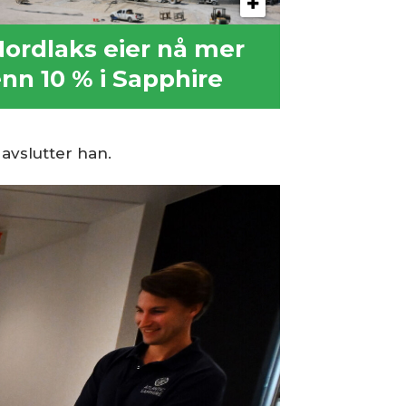
ordlaks eier nå mer
nn 10 % i Sapphire
 avslutter han.