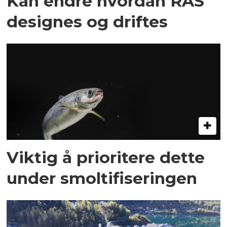
Kan endre hvordan RAS
designes og driftes
Viktig å prioritere dette
under smoltifiseringen