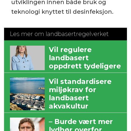
utviklingen innen både bruk og
teknologi knyttet til desinfeksjon.
Les mer om landbasertregelverket
Vil regulere
landbasert
oppdrett tydeligere
Vil standardisere
miljøkrav for
landbasert
akvakultur
– Burde vært mer
lydhør overfor