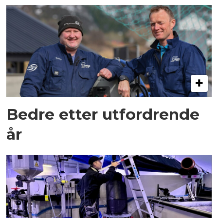
Bedre etter utfordrende
år