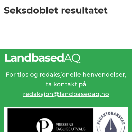
Seksdoblet resultatet
For tips og redaksjonelle henvendelser,
ta kontakt på
redaksjon@landbasedaq.no