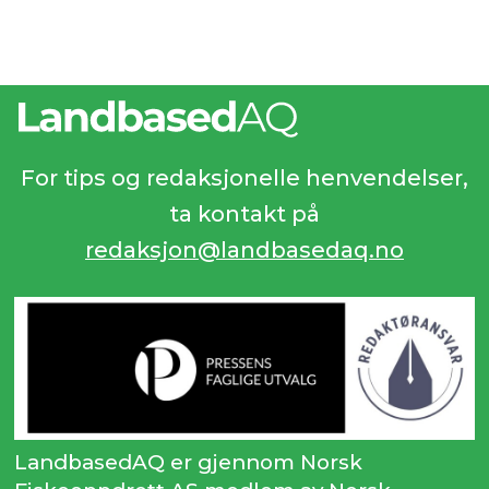
For tips og redaksjonelle henvendelser,
ta kontakt på
redaksjon@landbasedaq.no
LandbasedAQ er gjennom Norsk