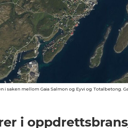
i saken mellom Gaia Salmon og Eyvi og Totalbetong. Gai
er i oppdrettsbrans