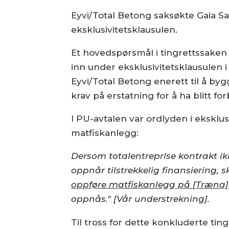
Eyvi/Total Betong saksøkte Gaia S
eksklusivitetsklausulen.
Et hovedspørsmål i tingrettssaken
inn under eksklusivitetsklausulen i
Eyvi/Total Betong enerett til å b
krav på erstatning for å ha blitt for
I PU-avtalen var ordlyden i eksklus
matfiskanlegg:
Dersom totalentreprise kontrakt i
oppnår tilstrekkelig finansiering,
oppføre matfiskanlegg på [Træna]
oppnås." [Vår understrekning].
Til tross for dette konkluderte tin