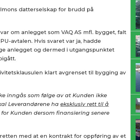
almons datterselskap for brudd på
 var om anlegget som VAQ AS mfl. bygget, falt
 PU-avtalen. Hvis svaret var ja, hadde
ygge anlegget og dermed i utgangspunktet
bigått.
ivitetsklausulen klart avgrenset til bygging av
kke inngås som følge av at Kunden ikke
 skal Leverandørene ha
eksklusiv rett til å
for Kunden dersom finansiering senere
gretten med at en kontrakt for oppføring av et