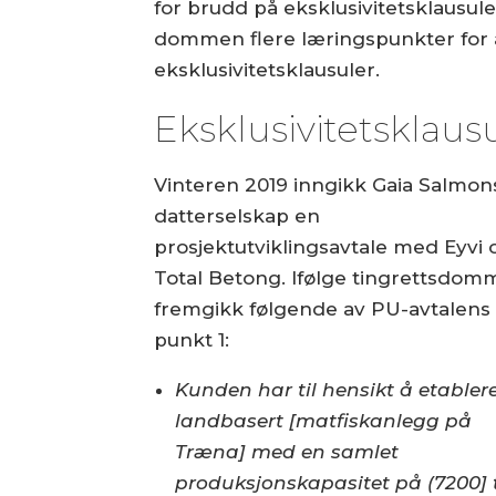
for brudd på eksklusivitetsklausul
dommen flere læringspunkter for 
eksklusivitetsklausuler.
Eksklusivitets­klau
Vinteren 2019 inngikk Gaia Salmon
datterselskap en
prosjektutviklingsavtale med Eyvi 
Total Betong. Ifølge tingrettsdo
fremgikk følgende av PU-avtalens
punkt 1:
Kunden har til hensikt å etablere
landbasert [matfiskanlegg på
Træna] med en samlet
produksjonskapasitet på (7200]