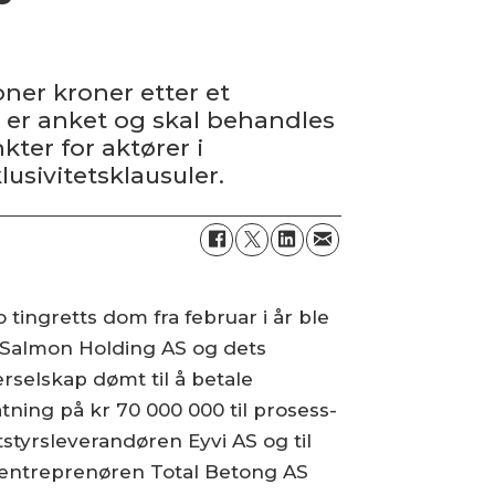
ioner kroner etter et
 er anket og skal behandles
ter for aktører i
usivitetsklausuler.
o tingretts dom fra februar i år ble
 Salmon Holding AS og dets
erselskap dømt til å betale
atning på kr 70 000 000 til prosess-
tstyrsleverandøren Eyvi AS og til
lentreprenøren Total Betong AS