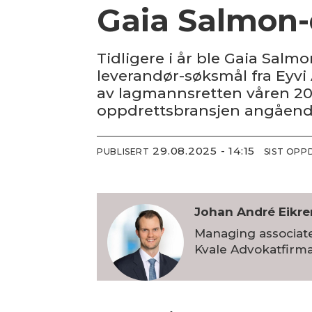
Gaia Salmo
Tidligere i år ble Gaia Salmo
leverandør-søksmål fra Eyv
av lagmannsretten våren 20
oppdrettsbransjen angående
29.08.2025 - 14:15
PUBLISERT
SIST OPP
Johan André
Eikr
Managing associate
Kvale Advokatfirm