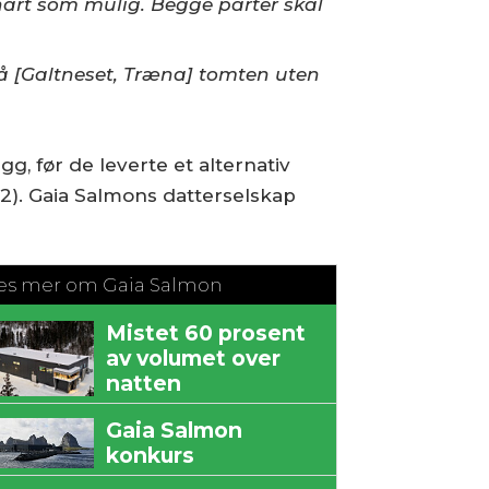
nart som mulig. Begge parter skal
å [Galtneset, Træna] tomten uten
g, før de leverte et alternativ
 2). Gaia Salmons datterselskap
es mer om Gaia Salmon
Mistet 60 prosent
av volumet over
natten
Gaia Salmon
konkurs