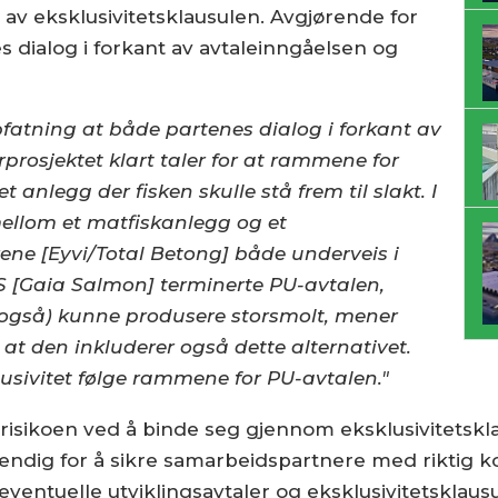
av eksklusivitetsklausulen. Avgjørende for
s dialog i forkant av avtaleinngåelsen og
atning at både partenes dialog i forkant av
prosjektet klart taler for at rammene for
et anlegg der fisken skulle stå frem til slakt. I
ellom et matfiskanlegg og et
ene [Eyvi/Total Betong] både underveis i
GS [Gaia Salmon] terminerte PU-avtalen,
(også) kunne produsere storsmolt, mener
 at den inkluderer også dette alternativet.
lusivitet følge rammene for PU-avtalen."
risikoen ved å binde seg gjennom eksklusivitetsklau
ødvendig for å sikre samarbeidspartnere med riktig
entuelle utviklingsavtaler og eksklusivitetsklausul