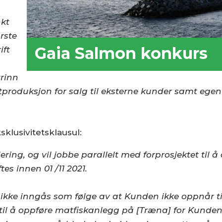
nkt
ørste
Gaia Salmon konkurs
ift
trinn
ltproduksjon for salg til eksterne kunder samt egen
klusivitetsklausul:
ering, og vil jobbe parallelt med forprosjektet til å
es innen 01 /11 2021.
ikke inngås som følge av at Kunden ikke oppnår tils
 til å oppføre matfiskanlegg på [Træna] for Kunde