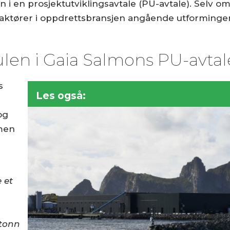
en i en prosjektutviklingsavtale (PU-avtale). Selv
aktører i oppdrettsbransjen angående utformingen
sulen i Gaia Salmons PU-avtal
s
Les også:
og
mmen
 et
 tonn