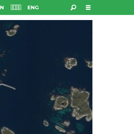
NN
🇪🇸
ENG