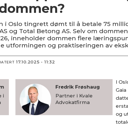
n-dommen?
n i Oslo tingrett dømt til å betale 75 mill
i AS og Total Betong AS. Selv om dommen
26, inneholder dommen flere læringspunk
 utformingen og praktiseringen av ekskl
17.10.2025 - 11:32
DATERT
I Osl
em
Fredrik
Frøshaug
Gaia
 i
Partner i Kvale
datt
a
Advokatfirma
erst
og u
tota