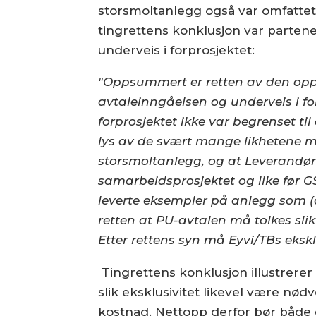
storsmoltanlegg også var omfattet 
tingrettens konklusjon var partene
underveis i forprosjektet:
"Oppsummert er retten av den oppf
avtaleinngåelsen og underveis i for
forprosjektet ikke var begrenset til 
lys av de svært mange likhetene m
storsmoltanlegg, og at Leverandør
samarbeidsprosjektet og like før 
leverte eksempler på anlegg som 
retten at PU-avtalen må tolkes slik
Etter rettens syn må Eyvi/TBs eksk
Tingrettens konklusjon illustrerer 
slik eksklusivitet likevel være n
kostnad. Nettopp derfor bør både ev