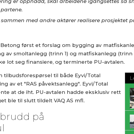
iering er oppnådd, skal arbeidene igangsettes så s
 partene.
r sammen med andre aktører realisere prosjektet p
.
l Betong først et forslag om bygging av matfiskanleg
g av smoltanlegg (trinn 1) og matfiskanlegg (trinn
kke lot seg finansiere, og terminerte PU-avtalen.
 tilbudsforespørsel til både Eyvi/Total
L
g av et "RAS påvektsanlegg". Eyvi/Total
nte at de iht. PU-avtalen hadde eksklusiv rett
t ble til slutt tildelt VAQ AS mfl.
r brudd på
ul