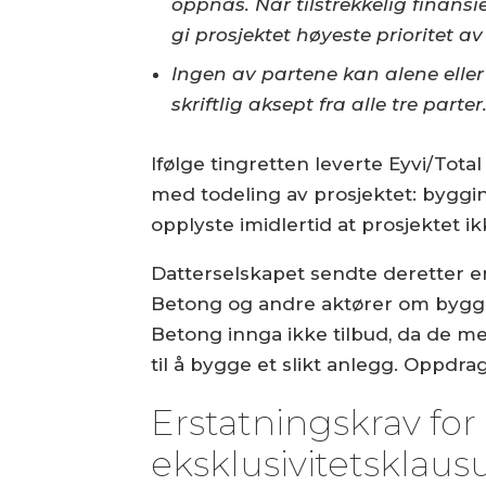
oppnås. Når tilstrekkelig finans
gi prosjektet høyeste prioritet av
Ingen av partene kan alene elle
skriftlig aksept fra alle tre parter
Ifølge tingretten leverte Eyvi/Tota
med todeling av prosjektet: byggin
opplyste imidlertid at prosjektet i
Datterselskapet sendte deretter en
Betong og andre aktører om byggin
Betong innga ikke tilbud, da de me
til å bygge et slikt anlegg. Oppdrage
Erstatningskrav fo
eksklusivitetsklaus